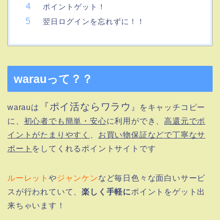
ポイントゲット！
翌日ログインを忘れずに！！
warauって？？
『ポイ活ならワラウ
warauは
』をキャッチコピー
に、
初心者でも簡単・安心
に利用ができ、
高還元でポ
イントがたまりやすく
、
お買い物保証などで丁寧なサ
ポート
をしてくれるポイントサイトです
ルーレット
や
ジャンケン
など毎日色々な面白いサービ
スが行われていて、
楽しく手軽に
ポイントをゲット出
来ちゃいます！