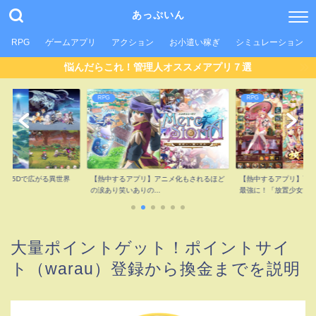
あっぷいん
RPG
ゲームアプリ
アクション
お小遣い稼ぎ
シミュレーション
悩んだらこれ！管理人オススメアプリ７選
RPG
RPG
2.5Dで広がる異世界
【熱中するアプリ】アニメ化もされるほど
【熱中するアプリ】可
.
の涙あり笑いありの...
最強に！「放置少女...
大量ポイントゲット！ポイントサイ
ト（warau）登録から換金までを説明