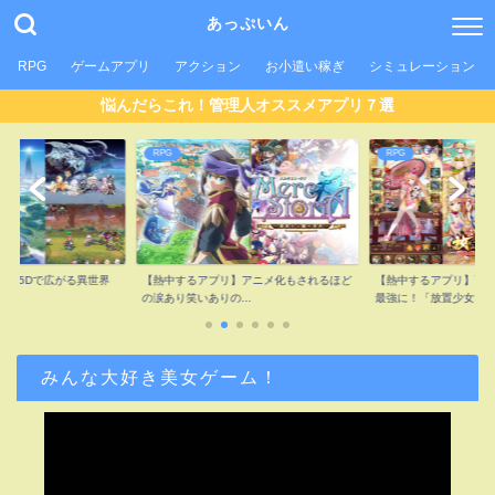
あっぷいん
RPG
ゲームアプリ
アクション
お小遣い稼ぎ
シミュレーション
悩んだらこれ！管理人オススメアプリ７選
RPG
RPG
ゲ
【熱中するアプリ】アニメ化もされるほど
【熱中するアプリ】可愛い女の子を放置で
【
の涙あり笑いありの...
最強に！「放置少女...
世界
みんな大好き美女ゲーム！