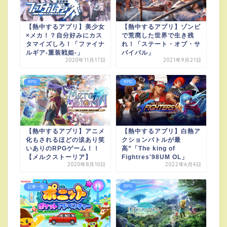
【熱中するアプリ】美少女
【熱中するアプリ】ゾンビ
×メカ！？自分好みにカス
で荒廃した世界で生き残
タマイズしろ！「ファイナ
れ！「ステート・オブ・サ
ルギア-重装戦姫-」
バイバル」
2020年11月17日
2021年9月21日
RPG
RPG
【熱中するアプリ】アニメ
【熱中するアプリ】白熱ア
化もされるほどの涙あり笑
クションバトルが最
いありのRPGゲーム！！
高”「The king of
【メルクストーリア】
Fightres'98UM OL」
2020年8月10日
2022年6月4日
RPG
記事一覧