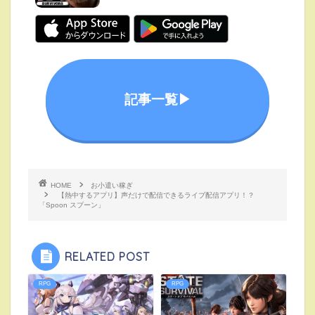
記事一覧▶︎
HOME
お小遣い稼ぎ
【熱中するアプリ】声だけで配信できるライブ配信アプリ！？
「Spoon スプーン」
RELATED POST
RPG
RPG