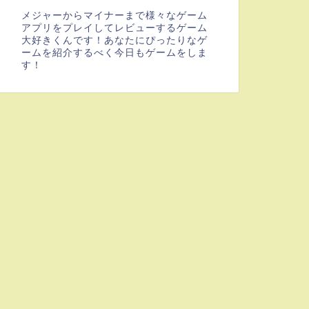
メジャーからマイナーまで様々なゲーム
アプリをプレイしてレビューするゲーム
大好きくんです！あなたにぴったりなゲ
ームを紹介するべく今日もゲームをしま
す！