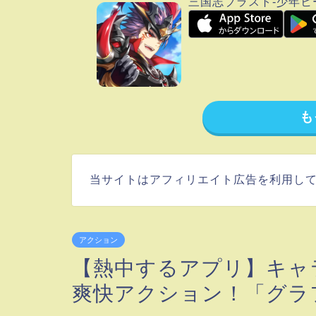
三国志ブラスト-少年ヒ
も
当サイトはアフィリエイト広告を利用し
アクション
【熱中するアプリ】キャ
爽快アクション！「グラ