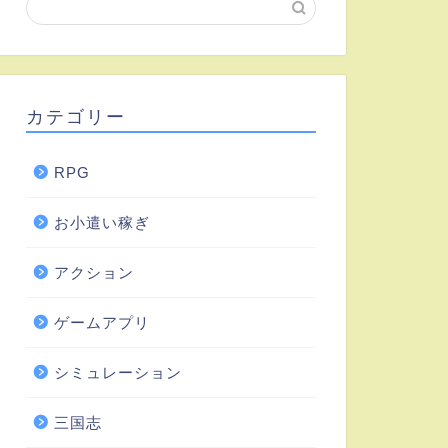
カテゴリー
RPG
お小遣い稼ぎ
アクション
ゲームアプリ
シミュレーション
三国志