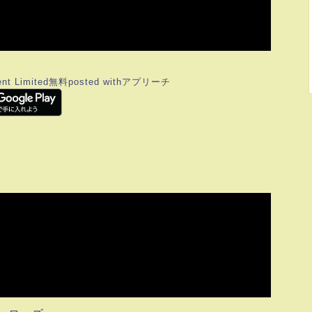
nt Limited
無料
posted with
アプリーチ