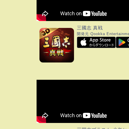
三國志 真戦
開発元:
Qookka Entertainme