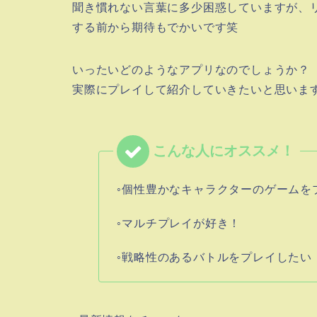
聞き慣れない言葉に多少困惑していますが、
する前から期待もでかいです笑
いったいどのようなアプリなのでしょうか？
実際にプレイして紹介していきたいと思いま
◦個性豊かなキャラクターのゲームを
◦マルチプレイが好き！
◦戦略性のあるバトルをプレイしたい