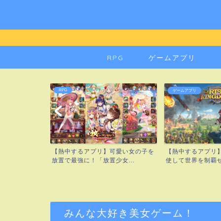
RPG
ゲームアプリ
RPG
ゲームアプリ
アニメ化もされ
【熱中するアプリ】可愛い女の子を
【熱中するアプリ
の...
放置で最強に！「放置少女...
使して世界を制覇せよ
みんな大好き美女ゲーム！