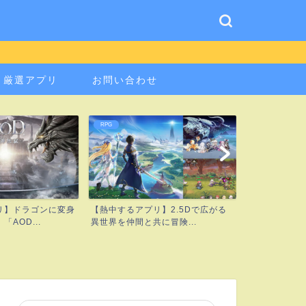
厳選アプリ
お問い合わせ
RPG
RPG
リ】ドラゴンに変身
【熱中するアプリ】2.5Dで広がる
【熱中するア
AOD...
異世界を仲間と共に冒険...
るほどの涙あり