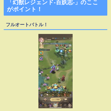
「幻獣レジェンド-百妖志-」のここ
がポイント！
フルオートバトル！