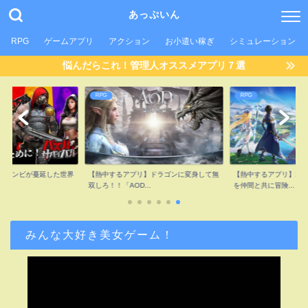
あっぷいん
RPG
ゲームアプリ
アクション
お小遣い稼ぎ
シミュレーション
悩んだらこれ！管理人オススメアプリ７選
RPG
RPG
】ゾンビが蔓延した世界
【熱中するアプリ】ドラゴンに変身して無
【熱中するアプリ】2.
..
双しろ！！「AOD...
を仲間と共に冒険...
みんな大好き美女ゲーム！