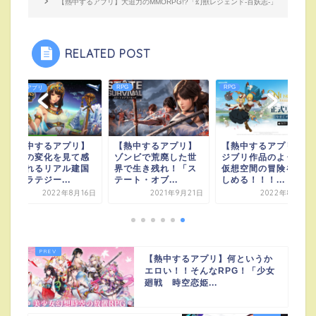
【熱中するアプリ】大迫力のMMORPG!?「幻獣レジェンド-百妖志-」
RELATED POST
RPG
RPG
ゲームアプリ
【熱中するアプリ】
【熱中するアプリ】
【熱中するアプリ】
時代の変化を見て感
ゾンビで荒廃した世
ジブリ作品のような
じ取れるリアル建国
界で生き残れ！「ス
仮想空間の冒険を楽
ストラテジー...
テート・オブ...
しめる！！！...
2022年8月16日
2021年9月21日
2022年8月4日
【熱中するアプリ】何というか
エロい！！そんなRPG！「少女
廻戦 時空恋姫...