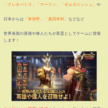
「クレオパトラ」「マーリン」「ギルガメッシュ」
や
日本からは
「卑弥呼」「真田幸村」
などなど
世界各国の英雄や偉人たちが英霊としてゲームに登場
します！