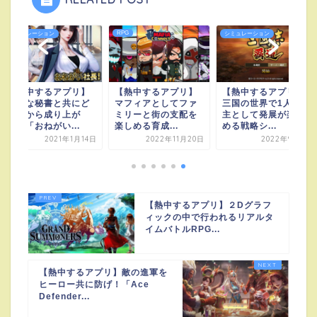
RPG
シミュレーション
シミュレーション
【熱中するアプリ】
【熱中するアプリ】
【熱中するアプリ】
美人な秘書と共にど
マフィアとしてファ
三国の世界で1人の君
ん底から成り上が
ミリーと街の支配を
主として発展が楽し
れ！「おねがい...
楽しめる育成...
める戦略シ...
2021年1月14日
2022年11月20日
2022年9月6日
【熱中するアプリ】２Dグラフ
ィックの中で行われるリアルタ
イムバトルRPG...
【熱中するアプリ】敵の進軍を
ヒーロー共に防げ！「Ace
Defender...