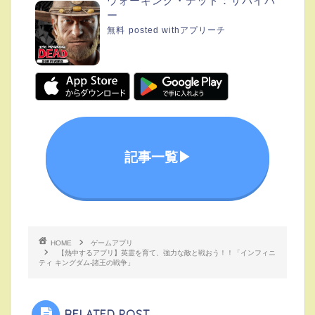
ウォーキング・デッド：サバイバ
ー
無料
posted with
アプリーチ
記事一覧▶︎
HOME
ゲームアプリ
【熱中するアプリ】英霊を育て、強力な敵と戦おう！！「インフィニ
ティ キングダム-諸王の戦争」
RELATED POST