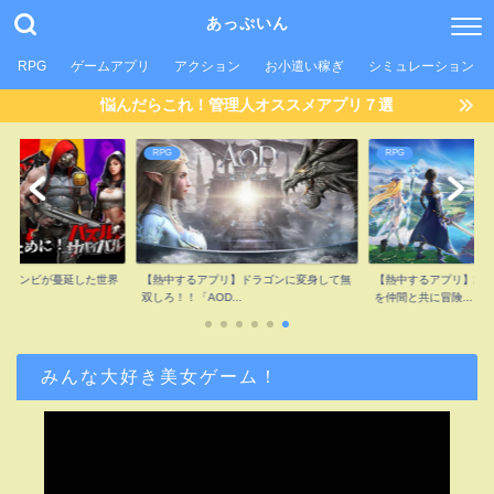
あっぷいん
RPG
ゲームアプリ
アクション
お小遣い稼ぎ
シミュレーション
悩んだらこれ！管理人オススメアプリ７選
RPG
RPG
】ゾンビが蔓延した世界
【熱中するアプリ】ドラゴンに変身して無
【熱中するアプリ】2.
..
双しろ！！「AOD...
を仲間と共に冒険...
みんな大好き美女ゲーム！