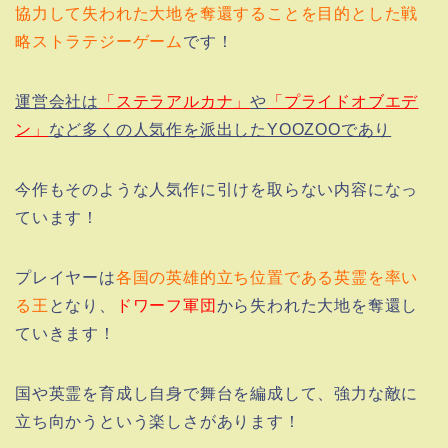
協力して失われた大地を奪還することを目的とした戦
略ストラテジーゲーム
です！
運営会社は
「ステラアルカナ」
や
「プライドオブエデ
ン」
など多くの人気作を派出したYOOZOOであり
今作もそのような人気作に引けを取らない内容になっ
ています！
プレイヤーは
各国の英雄的立ち位置である英霊を率い
る王
となり、
ドワーフ軍団
から失われた大地を奪還し
ていきます！
国や英霊を育成し自身で舞台を編成して、強力な敵に
立ち向かうという楽しさがあります！