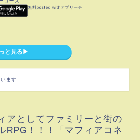
ーローズ
無料
posted with
アプリーチ
っと見る▶︎
ています
ィアとしてファミリーと街の
ルRPG！！！「マフィアコネ