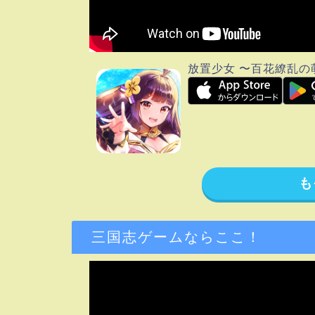
放置少女 〜百花繚乱の
も
三国志ゲームならここ！