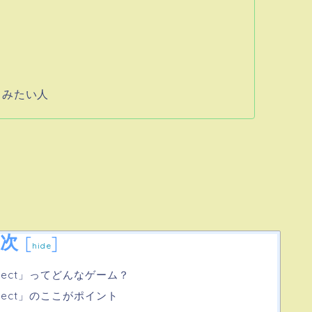
てみたい人
次
[
]
hide
nnect」ってどんなゲーム？
nnect」のここがポイント