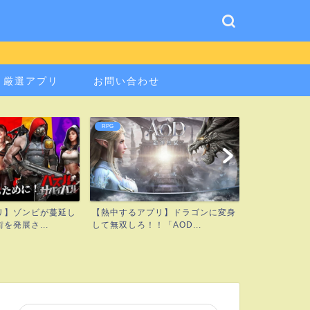
厳選アプリ
お問い合わせ
RPG
RPG
リ】ゾンビが蔓延し
【熱中するアプリ】ドラゴンに変身
【熱中するアプ
を発展さ...
して無双しろ！！「AOD...
異世界を仲間と