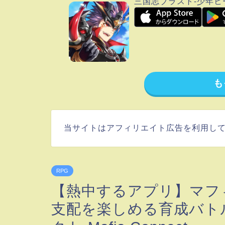
三国志ブラスト-少年ヒ
も
当サイトはアフィリエイト広告を利用し
RPG
【熱中するアプリ】マフ
支配を楽しめる育成バト