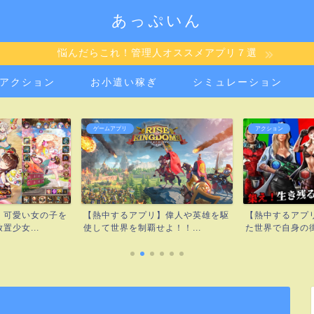
あっぷいん
悩んだらこれ！管理人オススメアプリ７選
アクション
お小遣い稼ぎ
シミュレーション
ゲームアプリ
アクション
】可愛い女の子を
【熱中するアプリ】偉人や英雄を駆
【熱中するアプ
少女...
使して世界を制覇せよ！！...
た世界で自身の街