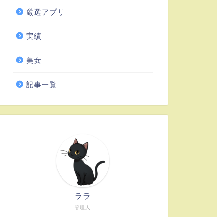
厳選アプリ
実績
美女
記事一覧
ララ
管理人