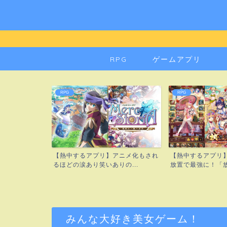
RPG
ゲームアプリ
RPG
RPG
.5Dで広がる
【熱中するアプリ】アニメ化もされ
【熱中するアプリ
...
るほどの涙あり笑いありの...
放置で最強に！「放置
みんな大好き美女ゲーム！