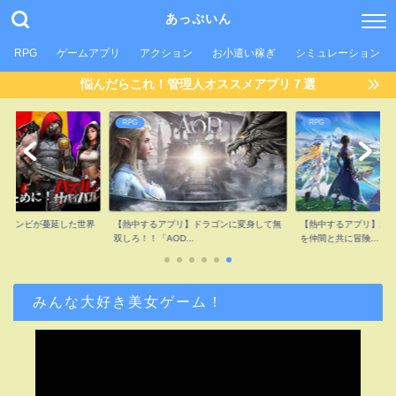
あっぷいん
RPG
ゲームアプリ
アクション
お小遣い稼ぎ
シミュレーション
悩んだらこれ！管理人オススメアプリ７選
RPG
RPG
】ゾンビが蔓延した世界
【熱中するアプリ】ドラゴンに変身して無
【熱中するアプリ】2.
..
双しろ！！「AOD...
を仲間と共に冒険...
みんな大好き美女ゲーム！