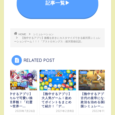
記事一覧▶︎
HOME
シミュレーション
【熱中するアプリ】旗艦を好きにカスタマイズできる銀河系シミュレ
ーションゲーム！！！「アストロキングス：銀河英雄伝説」
RELATED POST
RPG
RPG
ゲームアプリ
【熱中するアプリ】
【熱中するアプリ】
【熱中するアプリ】
コミカルで可愛い独
大人気ゲーム！改め
古代の皇帝になって
特な世界観！「幻霊
てポイントをまとめ
政治を治める国家建
物語〜世界一...
て紹介！「デ...
国シミュレー...
2020年7月26日
2021年2月8日
2022年11月12日