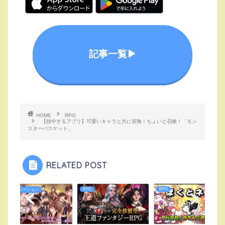
記事一覧▶︎
HOME
RPG
【熱中するアプリ】可愛いキャラと共に冒険！ちょいと召喚！「モン
スターバスケット」
RELATED POST
RPG
RPG
シミュレーション