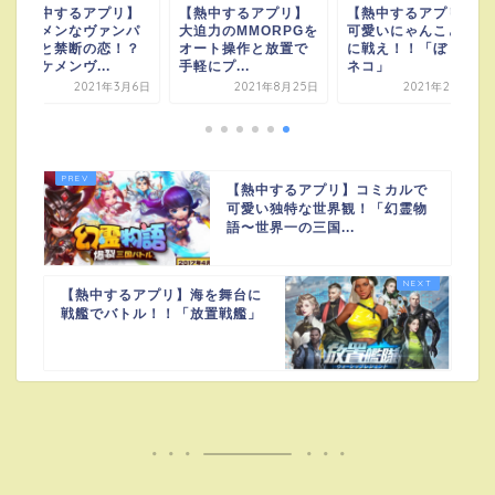
【熱中するアプリ】
【熱中するアプリ】
【熱中するアプリ】
イケメンなヴァンパ
大迫力のMMORPGを
可愛いにゃんこと共
イアと禁断の恋！？
オート操作と放置で
に戦え！！「ぼくと
「イケメンヴ...
手軽にプ...
ネコ」
2021年3月6日
2021年8月25日
2021年2月18日
【熱中するアプリ】コミカルで
可愛い独特な世界観！「幻霊物
語〜世界一の三国...
【熱中するアプリ】海を舞台に
戦艦でバトル！！「放置戦艦」