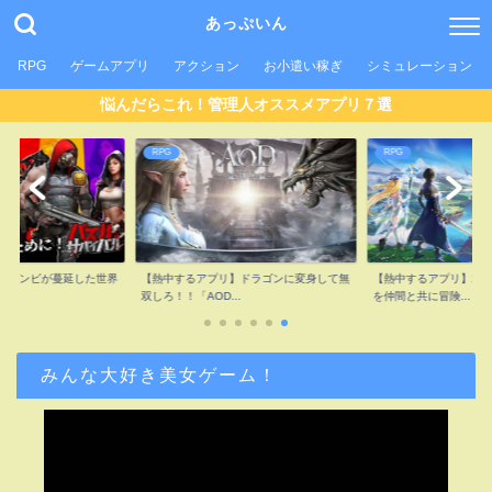
あっぷいん
RPG
ゲームアプリ
アクション
お小遣い稼ぎ
シミュレーション
悩んだらこれ！管理人オススメアプリ７選
RPG
RPG
】ゾンビが蔓延した世界
【熱中するアプリ】ドラゴンに変身して無
【熱中するアプリ】2.
..
双しろ！！「AOD...
を仲間と共に冒険...
みんな大好き美女ゲーム！