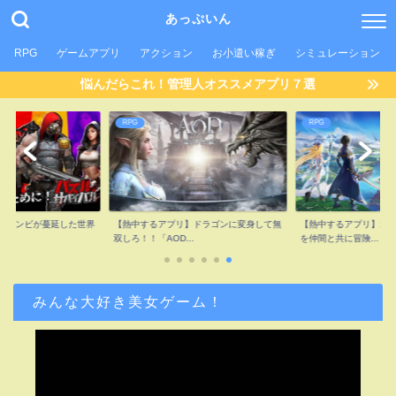
あっぷいん
RPG
ゲームアプリ
アクション
お小遣い稼ぎ
シミュレーション
悩んだらこれ！管理人オススメアプリ７選
RPG
RPG
】ゾンビが蔓延した世界
【熱中するアプリ】ドラゴンに変身して無
【熱中するアプリ】2.
..
双しろ！！「AOD...
を仲間と共に冒険...
みんな大好き美女ゲーム！