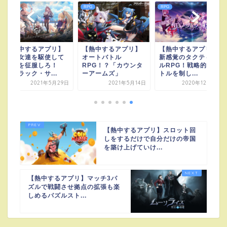
RPG
RPG
RPG
【熱中するアプリ】
【熱中するアプリ】
【熱中するアプリ】
美少女達を駆使して
オートバトル
新感覚のタクティカ
世界を征服しろ！
RPG！？「カウンタ
ルRPG！戦略的なバ
「ブラック・サ...
ーアームズ」
トルを制し...
2021年5月29日
2021年5月14日
2020年12月19日
【熱中するアプリ】スロット回
しをするだけで自分だけの帝国
を築け上げていけ...
【熱中するアプリ】マッチ3パ
ズルで戦闘させ拠点の拡張も楽
しめるパズルスト...